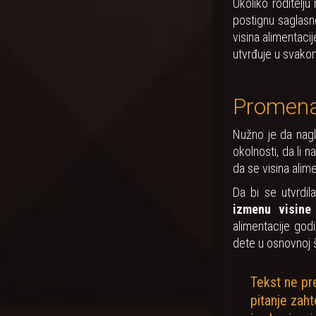
Ukoliko roditelj
postignu saglasn
visina alimentaci
utvrđuje u svako
Promena 
Nužno je da nagl
okolnosti, da li n
da se visina ali
Da bi se utvrdi
izmenu visine 
alimentacije god
dete u osnovnoj š
Tekst ne pr
pitanje zaht