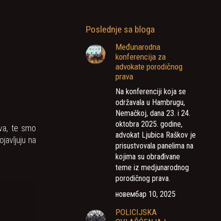
Poslednje sa bloga
Međunarodna
konferencija za
advokate porodičnog
prava
Na konferenciji koja se
održavala u Hambrugu,
Nemačkoj, dana 23. i 24.
oktobra 2025. godine,
ava, te smo
advokat Ljubica Raškov je
javljuju na
prisustvovala panelima na
kojima su obrađivane
teme iz medjunarodnog
porodičnog prava.
новембар 10, 2025
POLICIJSKA