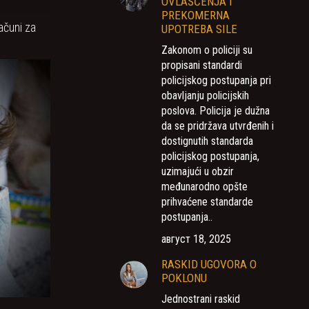
OVLAŠĆENJA I
PREKOMERNA
ačuni za
UPOTREBA SILE
Zakonom o policiji su
propisani standardi
policijskog postupanja pri
obavljanju policijskih
poslova. Policija je dužna
da se pridržava utvrđenih i
dostignutih standarda
policijskog postupanja,
uzimajući u obzir
međunarodno opšte
prihvaćene standarde
postupanja..
август 18, 2025
RASKID UGOVORA O
POKLONU
Jednostrani raskid