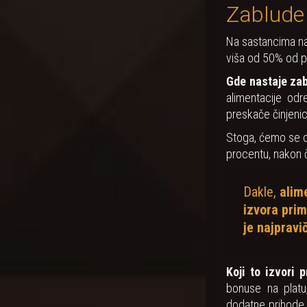
Zablude 
Na sastancima na
viša od 50% od p
Gde nastaje za
alimentacije od
preskače činjenic
Stoga, ćemo se o
procentu, nakon 
Dakle,
alim
izvora prim
je najpravi
Koji to izvori 
bonuse na platu
dodatne prihode 