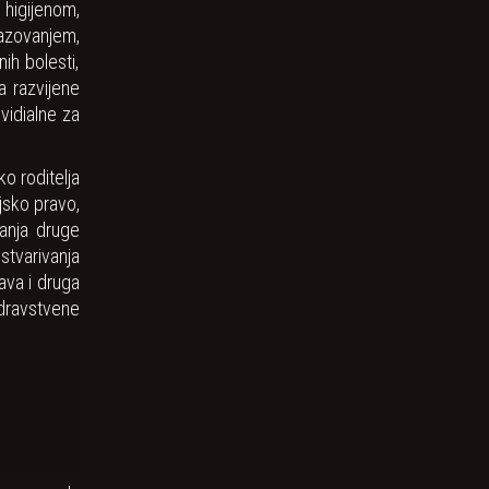
 higijenom,
azovanjem,
ih bolesti,
a razvijene
vidialne za
o roditelja
ljsko pravo,
anja druge
stvarivanja
ava i druga
dravstvene