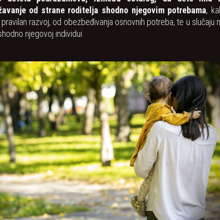
žavanje od strane roditelja shodno njegovim potrebama
, k
 pravilan razvoj, od obezbeđivanja osnovnih potreba, te u slučaju
 shodno njegovoj individui.