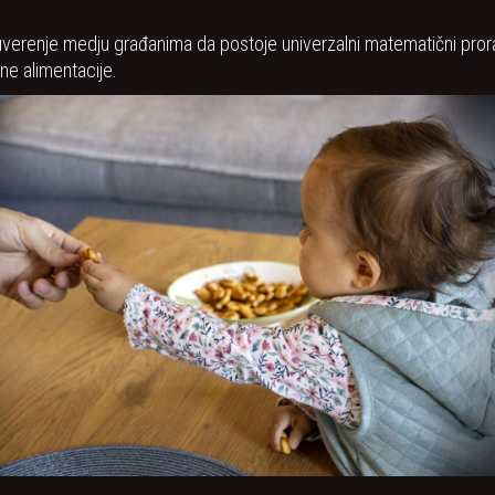
verenje medju građanima da postoje univerzalni matematični pror
ine alimentacije.