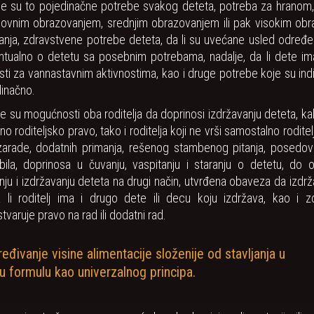
je su to pojedinačne potrebe svakog deteta, potreba za hranom,
ovnim obrazovanjem, srednjim obrazovanjem ili pak visokim obr
nja, zdravstvene potrebe deteta, da li su uvećane usled određen
entualno o detetu sa posebnim potrebama, nadalje, da li dete im
ti za vannastavnim aktivnostima, kao i druge potrebe koje su indi
inačno.
e su mogućnosti oba roditelja da doprinosi izdržavanju deteta, kak
no roditeljsko pravo, tako i roditelja koji ne vrši samostalno rodite
zarade, dodatnih primanja, rešenog stambenog pitanja, posedov
ila, doprinosa u čuvanju, vaspitanju i staranju o detetu, do o
ju i izdržavanju deteta na drugi način, utvrđena obaveza da izdrž
 li roditelj ima i drugo dete ili decu koju izdržava, kao i z
varuje pravo na rad ili dodatni rad.
eđivanje visine alimentacije složenije od stavljanja u
 formulu kao univerzalnog principa.