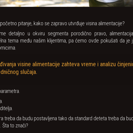
početno pitanje, kako se zapravo utvrđuje visina alimentacije?
me detaljno u okviru segmenta porodično pravo, alimentacija,
elna tema među našim klijentima, pa ćemo ovde pokušati da je 
rnicima.
ivanja visine alimentacije zahteva vreme i analizu činjeni
dničnog slučaja.
parametra.
a.
itelja.
a treba da budu postavljena tako da standard deteta treba da bu
. Šta to znači?