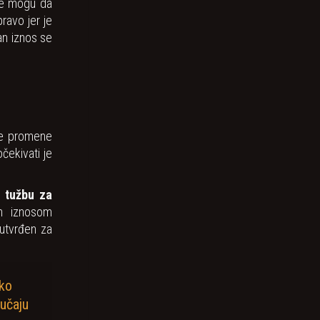
 ne mogu da
ravo jer je
čan iznos se
ne promene
očekivati je
i
tužbu za
m iznosom
 utvrđen za
ako
lučaju