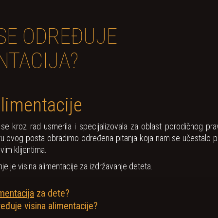
SE ODREĐUJE
NTACIJA?
alimentacije
 se kroz rad usmerila i specijalizovala za oblast porodičnog pr
viru ovog posta obradimo određena pitanja koja nam se učestalo po
im klijentima.
nje je visina alimentacije za izdržavanje deteta.
imentacija
za dete?
eđuje visina alimentacije?