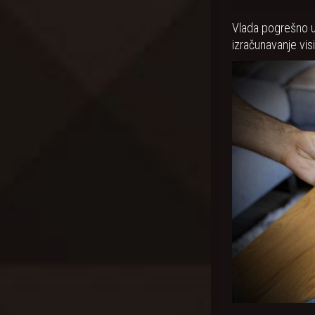
Vlada pogrešno u
izračunavanje vis