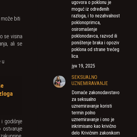
ugovora o poklonu je
moguć iz određenih
razloga, i to nezahvalnost
 može biti
poklonoprimca,
osiromašenje
poklonodavca, razvod ili
o se visina
poništenje braka i opoziv
ja, ali se
poklona od strane trećeg
lica.
 u
јун 19, 2025
SEKSUALNO
UZNEMIRAVANJE
še
Domaće zakonodavstavo
zloga
za seksualno
uznemiravanje koristi
termin polno
uznemiravanje i ono je
 i godišnje
inkrimisano kao krivično
 ostvaruje
delo Krivičnim zakonikom
 zakupnine,