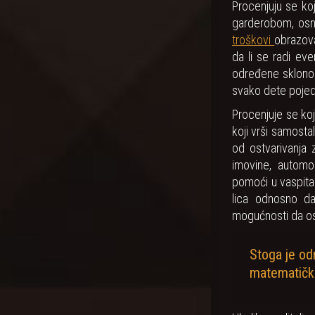
Procenjuju se ko
garderobom, osn
troškovi
obrazova
da li se radi ev
određene sklonos
svako dete pojed
Procenjuje se koj
koji vrši samostal
od ostvarivanja 
imovine, automob
pomoći u vaspitan
lica odnosno da
mogućnosti da ost
Stoga je odr
matematičku