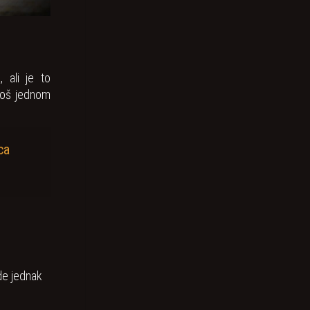
 ali je to
još jednom
ca
de jednak