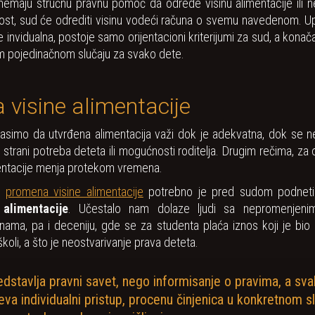
u nemaju stručnu pravnu pomoć da odrede visinu alimentacije ili
ost, sud će odrediti visinu vodeći računa o svemu navedenom. Up
je invidualna, postoje samo orijentacioni kriterijumi za sud, a kona
m pojedinačnom slučaju za svako dete.
visine alimentacije
asimo da utvrđena alimentacija važi dok je adekvatna, dok se 
a strani potreba deteta ili mogućnosti roditelja. Drugim rečima, za 
mentacije menja protekom vremena.
la
promena visine alimentacije
potrebno je pred sudom podnet
alimentacije
. Učestalo nam dolaze ljudi sa nepromenjeni
inama, pa i deceniju, gde se za studenta plaća iznos koji je bio
koli, a što je neostvarivanje prava deteta.
edstavlja pravni savet, nego informisanje o pravima, a sv
eva individualni pristup, procenu činjenica u konkretnom s