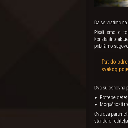
Da se vratimo na 
Pisali smo o to
konstantno aktu
približimo sagovo
Put do određ
svakog poje
Dva su osnovna 
Potrebe detet
Mogućnosti rod
Ova dva parametr
standard roditelja