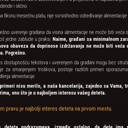
dende i slično.
ima fiksnu mesečnu platu, nije svrsishodno određivanje alimentacije
šno uverenje građana da visina alimentacije ne može biti veća
još jedne zablude u praksi.
Naime, građani sa minimalnom zar
ihova obaveza da doprinose izdržavanju ne može biti veća
ja. Pogrešno.
s dostupnošću tekstova i uverenjem da građani mogu bez struč
je za smanjenjem troškova, postoje različiti primeri sporazuma
đenja alimentacije.
 primeri nisu merilo, a naša kancelarija, zajedno sa Vama, t
ima, ono što je u najboljem interesu vašeg deteta.
m pravu je najbolji interes deteta na prvom mestu.
res deteta podrazumeva, između ostalog, da dete ima 