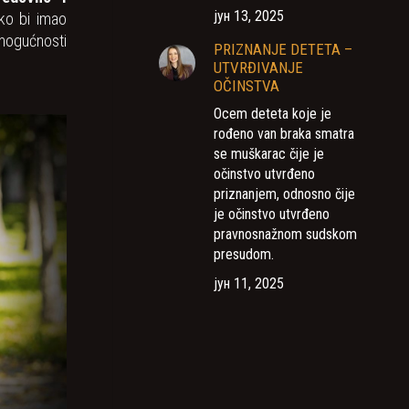
јун 13, 2025
ako bi imao
 mogućnosti
PRIZNANJE DETETA –
UTVRĐIVANJE
OČINSTVA
Ocem deteta koje je
rođeno van braka smatra
se muškarac čije je
očinstvo utvrđeno
priznanjem, odnosno čije
je očinstvo utvrđeno
pravnosnažnom sudskom
presudom.
јун 11, 2025