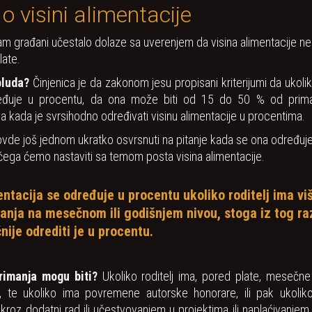
o visini alimentacije
m građani učestalo dolaze sa uverenjem da visina alimentacije ne
late.
bluda?
Činjenica je da zakonom jesu propisani kriterijumi da ukolik
ređuje u procentu, da ona može biti od 15 do 50 % od priman
a kada je svrsihodno određivati visinu alimentacije u procentima.
vde još jednom ukratko osvrsnuti na pitanje kada se ona određuje
čega ćemo nastaviti sa temom posta visina alimentacije.
entacija se određuje u procentu ukoliko roditelj ima vi
anja na mesečnom ili godišnjem nivou, stoga iz tog ra
čnije odrediti je u procentu.
primanja mogu biti?
Ukoliko roditelj ima, pored plate, mesečne
, te ukoliko ima povremene autorske honorare, ili pak ukoliko
kroz dodatni rad ili učestvovanjem u projektima ili naplaćivanjem