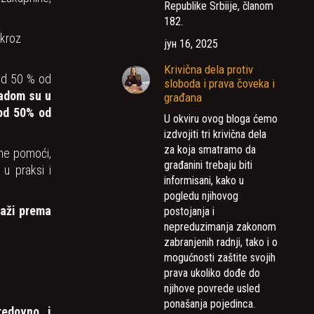
Republike Srbiije, članom
182.
 kroz
јун 16, 2025
Krivična dela protiv
 od 50 % od
sloboda i prava čoveka i
adom su u
građana
 od 50% od
U okviru ovog bloga ćemo
izdvojiti tri krivična dela
za koja smatramo da
ne pomoći,
građanini trebaju biti
 u praksi i
informisani, kako u
pogledu njihovog
raži prema
postojanja i
nepreduzimanja zakonom
zabranjenih radnji, tako i o
mogućnosti zaštite svojih
prava ukoliko dođe do
njihove povrede usled
ponašanja pojedinca.
redovno i