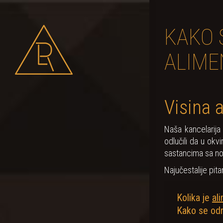
KAKO 
ALIME
Visina 
Naša kancelarija
odlučili da u ok
sastancima sa nov
Najučestalije pita
Kolika je
al
Kako se odr