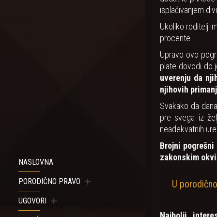
isplaćivanjem divi
Ukoliko roditelj 
procente.
Upravo ovo pogre
plate dovodi do 
uverenju da nj
njihovih priman
Svakako da dana
pre svega iz žel
neadekvatnih ure
Brojni pogrešni
zakonskim okvir
NASLOVNA
PORODIČNO PRAVO
U porodično
UGOVORI
Najbolji inte