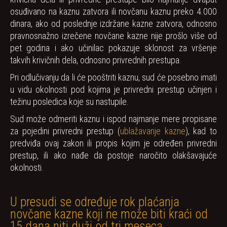
osuđivano na kaznu zatvora ili novčanu kaznu preko 4.000
dinara, ako od poslednje izdržane kazne zatvora, odnosno
pravnosnažno izrečene novčane kazne nije prošlo više od
pet godina i ako učinilac pokazuje sklonost za vršenje
takvih krivičnih dela, odnosno privrednih prestupa.
Pri odlučivanju da li će pooštriti kaznu, sud će posebno imati
u vidu okolnosti pod kojima je privredni prestup učinjen i
težinu posledica koje su nastupile.
Sud može odmeriti kaznu i ispod najmanje mere propisane
za pojedini privredni prestup (
ublažavanje kazne
), kad to
predviđa ovaj zakon ili propis kojim je određen privredni
prestup, ili ako nađe da postoje naročito olakšavajuće
okolnosti.
U presudi se određuje rok plaćanja
novčane kazne koji ne može biti kraći od
15 dana niti duži od tri meseca.