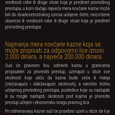
vrednosti robe ili druge stvari koja je predmet privrednog
prestupa, u kom slučaju najveća mera novčane kazne može
biti do dvadesetostrukog iznosa učinjene štete, neizvršene
obaveze ili vrednosti robe ili druge stvari koja je predmet
privrednog prestupa.
Najmanja mera novčane kazne koja se
može propisati za odgovorno lice iznosi
2.000 dinara, a najveća 200.000 dinara.
Sud će pravnom licu odmeriti kaznu u granicama
propisanim za privredni prestup, uzimajući u obzir sve
okolnosti koje utiču da kazna bude veća ili manja
(otežavajuće i olakšavajuće okolnosti), a naročito težinu
učinjenog privrednog prestupa, posledice koje su nastupile
ili su mogle nastupiti, okolnosti pod kojima je privredni
prestup učinjen i ekonomsku snagu pravnog lica.
Pri odmeravanju kazne sud će posebno uzeti u obzir da li je