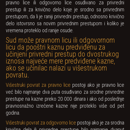
pravno lice ili odgovorno lice osuđivano za privredni
prestup ili za krivično delo koje je srodno sa privrednim
prestupom, da li je raniji privredni prestup, odnosno krivično
delo istovrsno sa novim privrednim prestupom i koliko je
vremena proteklo od ranije osude.
Sud može pravnom licu ili odgovornom
licu da pooštri kaznu predviđenu za
učinjeni privredni prestup do dvostrukog
iznosa najveće mere predviđene kazne,
ako se učinilac nalazi u višestrukom
povratu.
Višestruki povrat za pravno lice
postoji ako je pravno lice
već bilo najmanje dva puta osuđivano za srodne privredne
prestupe na kazne preko 20.000 dinara i ako od poslednje
pravnosnažno izrečene kazne nije proteklo više od pet
godina.
Višestruki povrat za odgovorno lice
postoji ako je za srodna
krivična dela ili privredne prestupe bilo najmanje dvaput