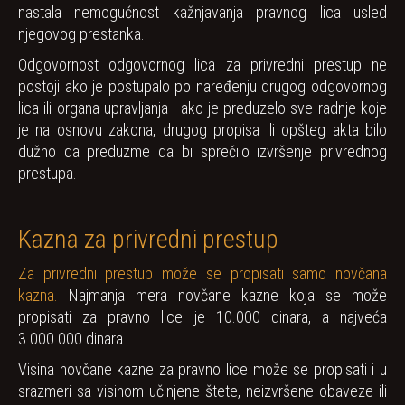
nastala nemogućnost kažnjavanja pravnog lica usled
njegovog prestanka.
Odgovornost odgovornog lica za privredni prestup ne
postoji ako je postupalo po naređenju drugog odgovornog
lica ili organa upravljanja i ako je preduzelo sve radnje koje
je na osnovu zakona, drugog propisa ili opšteg akta bilo
dužno da preduzme da bi sprečilo izvršenje privrednog
prestupa.
Kazna za privredni prestup
Za privredni prestup može se propisati samo novčana
kazna.
Najmanja mera novčane kazne koja se može
propisati za pravno lice je 10.000 dinara, a najveća
3.000.000 dinara.
Visina novčane kazne za pravno lice može se propisati i u
srazmeri sa visinom učinjene štete, neizvršene obaveze ili