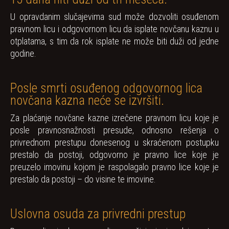
U opravdanim slučajevima sud može dozvoliti osuđenom
pravnom licu i odgovornom licu da isplate novčanu kaznu u
otplatama, s tim da rok isplate ne može biti duži od jedne
godine.
Posle smrti osuđenog odgovornog lica
novčana kazna neće se izvršiti.
Za plaćanje novčane kazne izrečene pravnom licu koje je
posle pravnosnažnosti presude, odnosno rešenja o
privrednom prestupu donesenog u skraćenom postupku
prestalo da postoji, odgovorno je pravno lice koje je
preuzelo imovinu kojom je raspolagalo pravno lice koje je
prestalo da postoji – do visine te imovine.
Uslovna osuda za privredni prestup