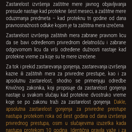
Zastarelost izvršenja zaštitne mere javnog objavljivanja
presude nastaje kad protekne šest meseci, a zaštitne mere
oduzimanja predmeta – kad proteknu tri godine od dana
pravnosnažnosti odluke kojom je ta zaštitna mera izrečena.
Zastarelost izvršenja zaštitnih mera zabrane pravnom licu
da se bavi određenom privrednom delatnošću i zabrane
odgovornom licu da vrši određene dužnosti nastaje kad
protekne vreme za koje su te mere izrečene.
Za tok i prekid zastarevanja gonjenja, zastarevanja izvršenja
kazne ili zaštitnih mera za privredne prestupe, kao i za
apsolutnu zastarelost, shodno se primenjuju odredbe
Krivičnog zakonika, koji propisuje da zastarelost gonjenja
nastaje u svakom slučaju kad protekne dvostruko vreme
koje se po zakonu traži za zastarelost gonjenja.
Dakle,
apsolutna zastarelost gonjenja za privredne prestupe
nastupa protekom roka od šest godina od dana izvršenja
privrednog prestupa, osim u slučajevima izuzetka kada
nastupa protekom 10 godina. Identična pravila važe i za