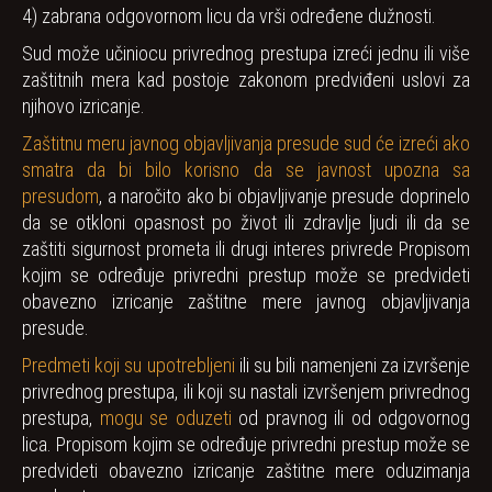
4) zabrana odgovornom licu da vrši određene dužnosti.
Sud može učiniocu privrednog prestupa izreći jednu ili više
zaštitnih mera kad postoje zakonom predviđeni uslovi za
njihovo izricanje.
Zaštitnu meru javnog objavljivanja presude sud će izreći ako
smatra da bi bilo korisno da se javnost upozna sa
presudom
, a naročito ako bi objavljivanje presude doprinelo
da se otkloni opasnost po život ili zdravlje ljudi ili da se
zaštiti sigurnost prometa ili drugi interes privrede Propisom
kojim se određuje privredni prestup može se predvideti
obavezno izricanje zaštitne mere javnog objavljivanja
presude.
Predmeti koji su upotrebljeni
ili su bili namenjeni za izvršenje
privrednog prestupa, ili koji su nastali izvršenjem privrednog
prestupa,
mogu se oduzeti
od pravnog ili od odgovornog
lica. Propisom kojim se određuje privredni prestup može se
predvideti obavezno izricanje zaštitne mere oduzimanja