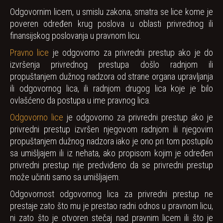
Odgovornim licem, u smislu zakona, smatra se lice kome je
poveren određen krug poslova u oblasti privrednog ili
finansijskog poslovanja u pravnom licu.
Pravno lice
je odgovorno za privredni prestup ako je do
izvršenja privrednog prestupa došlo radnjom ili
propuštanjem dužnog nadzora od strane organa upravljanja
ili odgovornog lica, ili radnjom drugog lica koje je bilo
ovlašćeno da postupa u ime pravnog lica.
Odgovorno lice
je odgovorno za privredni prestup ako je
privredni prestup izvršen njegovom radnjom ili njegovim
propuštanjem dužnog nadzora iako je ono pri tom postupilo
sa umišljajem ili iz nehata, ako propisom kojim je određen
privredni prestup nije predviđeno da se privredni prestup
može učiniti samo sa umišljajem.
Odgovornost odgovornog lica za privredni prestup ne
prestaje zato što mu je prestao radni odnos u pravnom licu,
ni zato što je otvoren stečaj nad pravnim licem ili što je