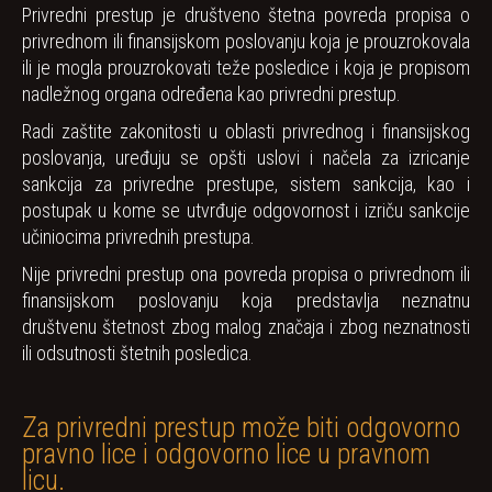
Privredni prestup je društveno štetna povreda propisa o
privrednom ili finansijskom poslovanju koja je prouzrokovala
ili je mogla prouzrokovati teže posledice i koja je propisom
nadležnog organa određena kao privredni prestup.
Radi zaštite zakonitosti u oblasti privrednog i finansijskog
poslovanja, uređuju se opšti uslovi i načela za izricanje
sankcija za privredne prestupe, sistem sankcija, kao i
postupak u kome se utvrđuje odgovornost i izriču sankcije
učiniocima privrednih prestupa.
Nije privredni prestup ona povreda propisa o privrednom ili
finansijskom poslovanju koja predstavlja neznatnu
društvenu štetnost zbog malog značaja i zbog neznatnosti
ili odsutnosti štetnih posledica.
Za privredni prestup može biti odgovorno
pravno lice i odgovorno lice u pravnom
licu.