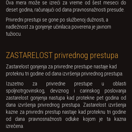
Ova mera može se izreći za vreme od šest meseci do
deset godina, računajući od dana pravnosnažnosti presude.
Privredni prestupi se gone po službenoj dužnosti, a
nadležnost za gonjenje učinilaca poverena je javnom
tužiocu.
ZASTARELOST privrednog prestupa
Zastarelost gonjenja za privredne prestupe nastaje kad
proteknu tri godine od dana izvršenja privrednog prestupa.
Izuzetno za privredne prestupe u oblasti
spoljnotrgovinskog, deviznog i carinskog poslovanja
zastarelost gonjenja nastupa kad protekne pet godina od
dana izvršenja privrednog prestupa. Zastarelost izvršenja
kazne za privredni prestup nastaje kad proteknu tri godine
od dana pravnosnažnosti odluke kojom je ta kazna
izrečena.