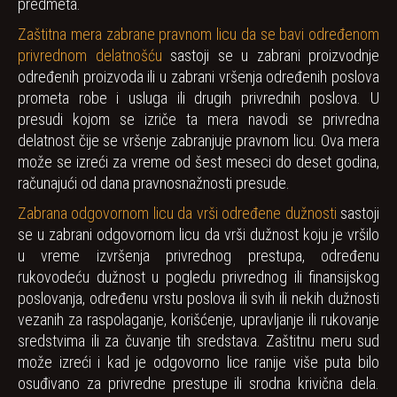
predmeta.
Zaštitna mera zabrane pravnom licu da se bavi određenom
privrednom delatnošću
sastoji se u zabrani proizvodnje
određenih proizvoda ili u zabrani vršenja određenih poslova
prometa robe i usluga ili drugih privrednih poslova. U
presudi kojom se izriče ta mera navodi se privredna
delatnost čije se vršenje zabranjuje pravnom licu. Ova mera
može se izreći za vreme od šest meseci do deset godina,
računajući od dana pravnosnažnosti presude.
Zabrana odgovornom licu da vrši određene dužnosti
sastoji
se u zabrani odgovornom licu da vrši dužnost koju je vršilo
u vreme izvršenja privrednog prestupa, određenu
rukovodeću dužnost u pogledu privrednog ili finansijskog
poslovanja, određenu vrstu poslova ili svih ili nekih dužnosti
vezanih za raspolaganje, korišćenje, upravljanje ili rukovanje
sredstvima ili za čuvanje tih sredstava. Zaštitnu meru sud
može izreći i kad je odgovorno lice ranije više puta bilo
osuđivano za privredne prestupe ili srodna krivična dela.