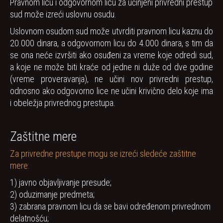
Pravnom licu i odgovornom licu za učinjeni privredni prestup
sud može izreći uslovnu osudu.
Uslovnom osudom sud može utvrditi pravnom licu kaznu do
20.000 dinara, a odgovornom licu do 4.000 dinara, s tim da
se ona neće izvršiti ako osuđeni za vreme koje odredi sud,
a koje ne može biti kraće od jedne ni duže od dve godine
(vreme proveravanja), ne učini nov privredni prestup,
odnosno ako odgovorno lice ne učini krivično delo koje ima
i obeležja privrednog prestupa.
Zaštitne mere
Za privredne prestupe mogu se izreći sledeće zaštitne
mere:
1) javno objavljivanje presude;
2) oduzimanje predmeta;
3) zabrana pravnom licu da se bavi određenom privrednom
delatnošću;