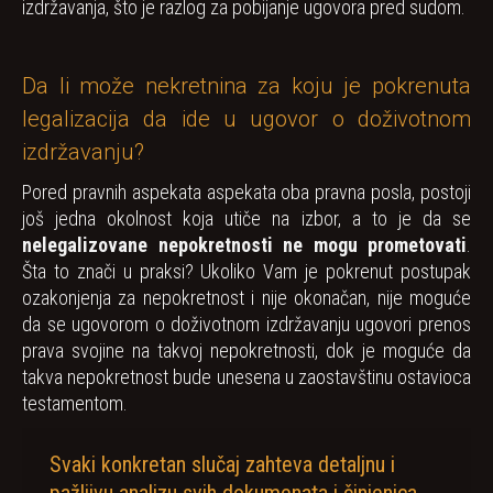
izdržavanja, što je razlog za pobijanje ugovora pred sudom.
Da li može nekretnina za koju je pokrenuta
legalizacija da ide u ugovor o doživotnom
izdržavanju?
Pored pravnih aspekata aspekata oba pravna posla, postoji
još jedna okolnost koja utiče na izbor, a to je da se
nelegalizovane nepokretnosti ne mogu prometovati
.
Šta to znači u praksi? Ukoliko Vam je pokrenut postupak
ozakonjenja za nepokretnost i nije okonačan, nije moguće
da se ugovorom o doživotnom izdržavanju ugovori prenos
prava svojine na takvoj nepokretnosti, dok je moguće da
takva nepokretnost bude unesena u zaostavštinu ostavioca
testamentom.
Svaki konkretan slučaj zahteva detaljnu i
pažljivu analizu svih dokumenata i činjenica