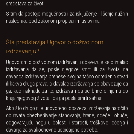
sredstava za život.
S tim da postoje mogućnosti i za isključenje i lišenje nužnih
naslednika pod zakonom propisanim uslovima.
Šta predstavlja Ugovor o doživotnom
izdržavanju?
Ugovorom o doživotnom izdržavanju obavezuje se primalac
izdržavanja da se, posle njegove smrti ili za života, na
davaoca izdržavanja prenese svojina tačno određenih stvari
ili kakva druga prava, a davalac izdržavanja se obavezuje da
ga, kao naknadu za to, izdržava i da se brine o njemu do
kraja njegovog života i da ga posle smrti sahrani.
Ako što drugo nije ugovoreno, obaveza izdržavanja naročito
obuhvata obezbeđivanje stanovanja, hrane, odeće i obuće,
odgovarajuću negu u bolesti i starosti, troškove lečenja i
davanja za svakodnevne uobičajene potrebe.