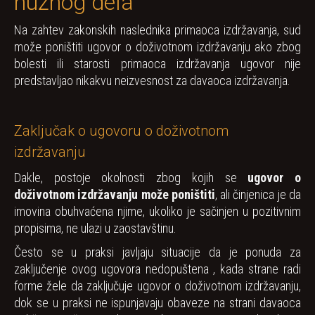
nužnog dela
Na zahtev zakonskih naslednika primaoca izdržavanja, sud
može poništiti ugovor o doživotnom izdržavanju ako zbog
bolesti ili starosti primaoca izdržavanja ugovor nije
predstavljao nikakvu neizvesnost za davaoca izdržavanja.
Zaključak o ugovoru o doživotnom
izdržavanju
Dakle, postoje okolnosti zbog kojih se
ugovor o
doživotnom izdržavanju može poništiti
, ali činjenica je da
imovina obuhvaćena njime, ukoliko je sačinjen u pozitivnim
propisima, ne ulazi u zaostavštinu.
Često se u praksi javljaju situacije da je ponuda za
zaključenje ovog ugovora nedopuštena , kada strane radi
forme žele da zaključuje ugovor o doživotnom izdržavanju,
dok se u praksi ne ispunjavaju obaveze na strani davaoca