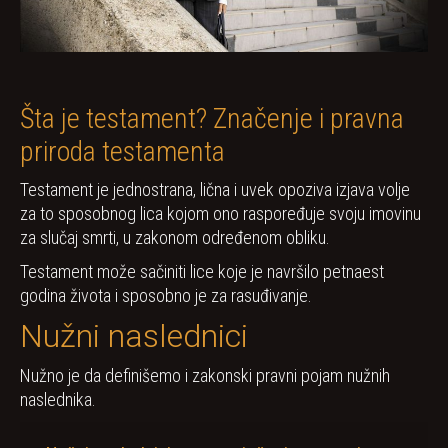
Šta je testament? Značenje i pravna
priroda testamenta
Testament je jednostrana, lična i uvek opoziva izjava volje
za to sposobnog lica kojom ono raspoređuje svoju imovinu
za slučaj smrti, u zakonom određenom obliku.
Testament može sačiniti lice koje je navršilo petnaest
godina života i sposobno je za rasuđivanje.
Nužni naslednici
Nužno je da definišemo i zakonski pravni pojam nužnih
naslednika.