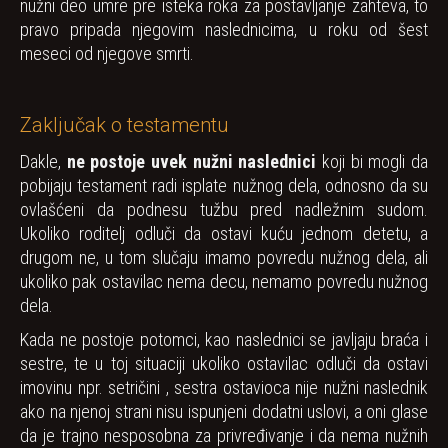
nužni deo umre pre isteka roka za postavljanje zahteva, to
pravo pripada njegovim naslednicima, u roku od šest
meseci od njegove smrti.
Zaključak o testamentu
Dakle,
ne postoje uvek nužni naslednici
koji bi mogli da
pobijaju testament radi isplate nužnog dela, odnosno da su
ovlašćeni da podnesu tužbu pred nadležnim sudom.
Ukoliko roditelj odluči da ostavi kuću jednom detetu, a
drugom ne, u tom slučaju imamo povredu nužnog dela, ali
ukoliko pak ostavilac nema decu, nemamo povredu nužnog
dela.
Kada ne postoje potomci, kao naslednici se javljaju braća i
sestre, te u toj situaciji ukoliko ostavilac odluči da ostavi
imovinu npr. setričini , sestra ostavioca nije nužni naslednik
ako na njenoj strani nisu ispunjeni dodatni uslovi, a oni glase
da je trajno nesposobna za privređivanje i da nema nužnih