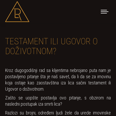
TESTAMENT ILI UGOVOR O
DOŽIVOTNOM?
Kroz dugogodišnji rad sa klijentima nebrojano puta nam je
postavljeno pitanje šta je naš savet, da li da se za imovinu
koja ostaje kao zaostavština iza lica sačini testament ili
Ugovor o doživotnom.
Zašto se uopšte postavlja ovo pitanje, s obzirom na
nasledni postupak iza smrti lica?
Razlozi su brojni, određeni ljudi žele da urede imovinske