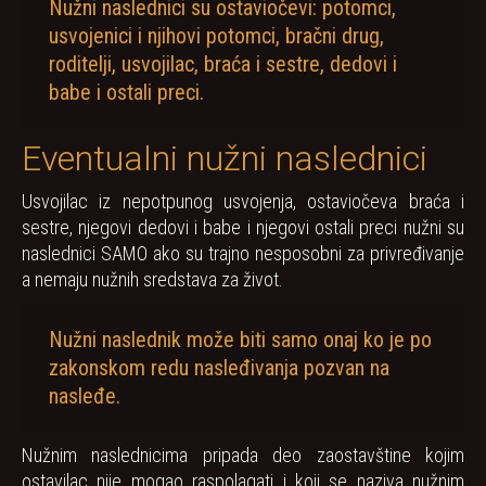
Nužni naslednici su ostaviočevi: potomci,
usvojenici i njihovi potomci, bračni drug,
roditelji, usvojilac, braća i sestre, dedovi i
babe i ostali preci.
Eventualni nužni naslednici
Usvojilac iz nepotpunog usvojenja, ostaviočeva braća i
sestre, njegovi dedovi i babe i njegovi ostali preci nužni su
naslednici SAMO ako su trajno nesposobni za privređivanje
a nemaju nužnih sredstava za život.
Nužni naslednik može biti samo onaj ko je po
zakonskom redu nasleđivanja pozvan na
nasleđe.
Nužnim naslednicima pripada deo zaostavštine kojim
ostavilac nije mogao raspolagati i koji se naziva nužnim