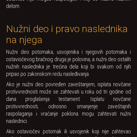
delom.
Nužni deo i pravo naslednika
na njega
Nužni deo potomaka, usvojenika i njegovih potomaka i
ostaviočevog bračnog druga je polovina, a nužni deo ostalih
nužnih naslednika je trećina dela koji bi svakom od njih
pripao po zakonskom redu nasleđivanja.
Ako je nužni deo povređen zaveštanjem, isplata novčane
protivvrednosti može se zahtevati u roku od tri godine od
dana proglašenja testament. Isplatu novčane
protivvrednosti, odnosno smanjenje zaveštajnih
raspolaganja i vraćanje poklona mogu zahtevati nužni
naslednici.
Ako ostaviočev potomak ili usvojenik koji nije zahtevao