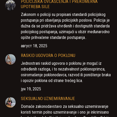
POLICIJSKA OVLAŠĆENJA I PREKOMERNA
UPOTREBA SILE
Zakonom o policiji su propisani standardi policijskog
postupanja pri obavljanju policijskih poslova. Policija je
dužna da se pridržava utvrđenih i dostignutih standarda
policijskog postupanja, uzimajući u obzir međunarodno
opšte prihvaćene standarde postupanja..
август 18, 2025
RASKID UGOVORA O POKLONU
Jednostrani raskid ugovora o poklonu je moguć iz
određenih razloga, i to nezahvalnost poklonoprimca,
osiromašenje poklonodavca, razvod ili poništenje braka
i opoziv poklona od strane trećeg lica.
јун 19, 2025
SEKSUALNO UZNEMIRAVANJE
Domaće zakonodavstavo za seksualno uznemiravanje
koristi termin polno uznemiravanje i ono je inkrimisano