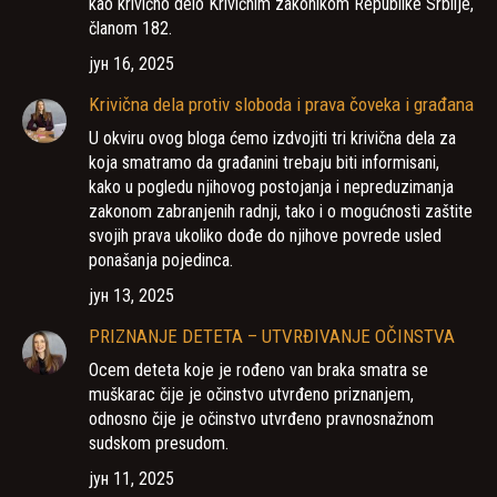
kao krivično delo Krivičnim zakonikom Republike Srbiije,
članom 182.
јун 16, 2025
Krivična dela protiv sloboda i prava čoveka i građana
U okviru ovog bloga ćemo izdvojiti tri krivična dela za
koja smatramo da građanini trebaju biti informisani,
kako u pogledu njihovog postojanja i nepreduzimanja
zakonom zabranjenih radnji, tako i o mogućnosti zaštite
svojih prava ukoliko dođe do njihove povrede usled
ponašanja pojedinca.
јун 13, 2025
PRIZNANJE DETETA – UTVRĐIVANJE OČINSTVA
Ocem deteta koje je rođeno van braka smatra se
muškarac čije je očinstvo utvrđeno priznanjem,
odnosno čije je očinstvo utvrđeno pravnosnažnom
sudskom presudom.
јун 11, 2025