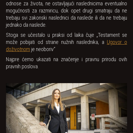
odnose za života, ne ostavljajući naslednicima eventualno
mogućnosti za razmiricu, dok opet drugi smatraju da ne
trebaju svi zakonski naslednici da naslede ili da ne trebaju
jednako da naslede.
Stoga se učestalo u praksi od laika čuje „Testament se
može pobijati od strane nužnih naslednika, a
Ugovor o
doživotnom
je neoboriv“
Najpre ćemo ukazati na značenje i pravnu prirodu ovih
pravnih poslova.